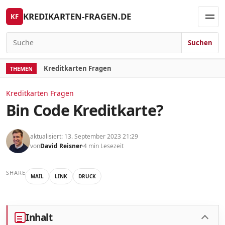
Skip to content
KREDIKARTEN-FRAGEN.DE
KF
Men
Suchen
Search for:
Kreditkarten Fragen
THEMEN
Kreditkarten Fragen
Bin Code Kreditkarte?
aktualisiert: 13. September 2023 21:29
von
David Reisner
4 min Lesezeit
SHARE
MAIL
LINK
DRUCK
Inhalt