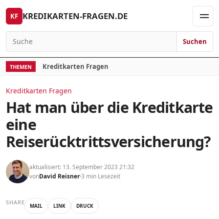
Skip to content
KREDIKARTEN-FRAGEN.DE
KF
Men
Suchen
Search for:
Kreditkarten Fragen
THEMEN
Kreditkarten Fragen
Hat man über die Kreditkarte
eine
Reiserücktrittsversicherung?
aktualisiert: 13. September 2023 21:32
von
David Reisner
3 min Lesezeit
SHARE
MAIL
LINK
DRUCK