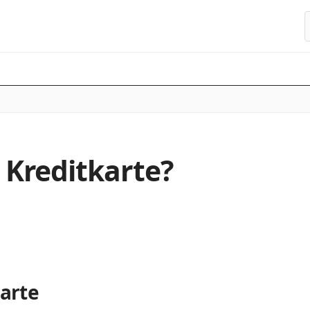
S
e Kreditkarte?
karte