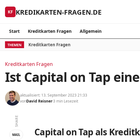
Skip to content
KREDIKARTEN-FRAGEN.DE
KF
Start
Kreditkarten Fragen
Allgemein
Kreditkarten Fragen
THEMEN
Kreditkarten Fragen
Ist Capital on Tap ein
aktualisiert: 13. September 2023 21:33
von
David Reisner
3 min Lesezeit
SHARE
Capital on Tap als Kredit
MAIL