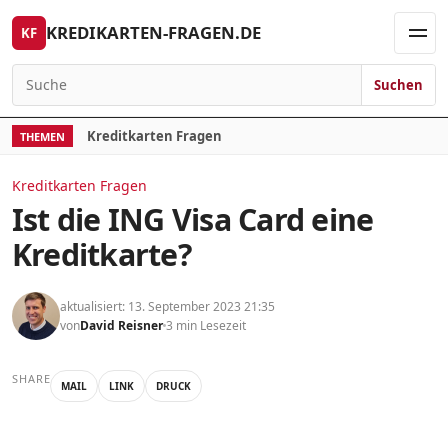
Skip to content
KREDIKARTEN-FRAGEN.DE
KF
Men
Suchen
Search for:
Kreditkarten Fragen
THEMEN
Kreditkarten Fragen
Ist die ING Visa Card eine
Kreditkarte?
aktualisiert: 13. September 2023 21:35
von
David Reisner
3 min Lesezeit
SHARE
MAIL
LINK
DRUCK