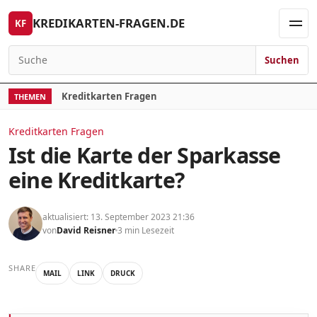
Skip to content
KREDIKARTEN-FRAGEN.DE
KF
Men
Suchen
Search for:
Kreditkarten Fragen
THEMEN
Kreditkarten Fragen
Ist die Karte der Sparkasse
eine Kreditkarte?
aktualisiert: 13. September 2023 21:36
von
David Reisner
3 min Lesezeit
SHARE
MAIL
LINK
DRUCK