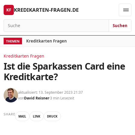
Skip to content
KREDIKARTEN-FRAGEN.DE
KF
Men
Suchen
Search for:
Kreditkarten Fragen
THEMEN
Kreditkarten Fragen
Ist die Sparkassen Card eine
Kreditkarte?
aktualisiert: 13. September 2023 21:37
von
David Reisner
3 min Lesezeit
SHARE
MAIL
LINK
DRUCK