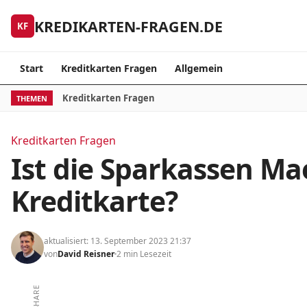
Skip to content
KREDIKARTEN-FRAGEN.DE
KF
Start
Kreditkarten Fragen
Allgemein
Kreditkarten Fragen
THEMEN
Kreditkarten Fragen
Ist die Sparkassen Ma
Kreditkarte?
aktualisiert: 13. September 2023 21:37
von
David Reisner
2 min Lesezeit
SHARE