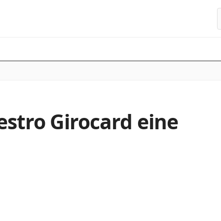
S
estro Girocard eine