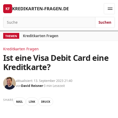
Skip to content
KREDIKARTEN-FRAGEN.DE
KF
Men
Suchen
Search for:
Kreditkarten Fragen
THEMEN
Kreditkarten Fragen
Ist eine Visa Debit Card eine
Kreditkarte?
aktualisiert: 13. September 2023 21:40
von
David Reisner
3 min Lesezeit
SHARE
MAIL
LINK
DRUCK