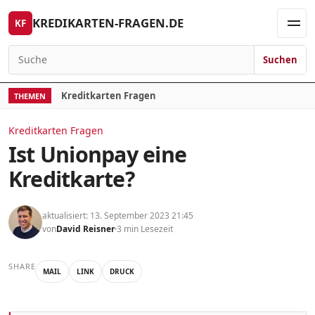
Skip to content
KREDIKARTEN-FRAGEN.DE
KF
Men
Suchen
Search for:
Kreditkarten Fragen
THEMEN
Kreditkarten Fragen
Ist Unionpay eine
Kreditkarte?
aktualisiert: 13. September 2023 21:45
von
David Reisner
3 min Lesezeit
SHARE
MAIL
LINK
DRUCK