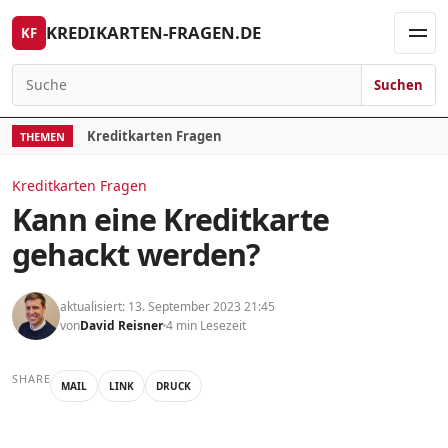
Skip to content
KREDIKARTEN-FRAGEN.DE
KF
Men
Suchen
Search for:
Kreditkarten Fragen
THEMEN
Kreditkarten Fragen
Kann eine Kreditkarte
gehackt werden?
aktualisiert: 13. September 2023 21:45
von
David Reisner
4 min Lesezeit
SHARE
MAIL
LINK
DRUCK