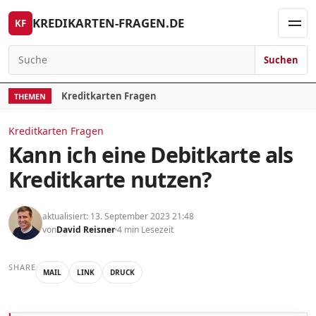
Skip to content
KREDIKARTEN-FRAGEN.DE
KF
Men
Suchen
Search for:
Kreditkarten Fragen
THEMEN
Kreditkarten Fragen
Kann ich eine Debitkarte als
Kreditkarte nutzen?
aktualisiert: 13. September 2023 21:48
von
David Reisner
4 min Lesezeit
SHARE
MAIL
LINK
DRUCK