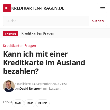
Skip to content
KREDIKARTEN-FRAGEN.DE
KF
Men
Suchen
Search for:
Kreditkarten Fragen
THEMEN
Kreditkarten Fragen
Kann ich mit einer
Kreditkarte im Ausland
bezahlen?
aktualisiert: 13. September 2023 21:51
von
David Reisner
4 min Lesezeit
SHARE
MAIL
LINK
DRUCK