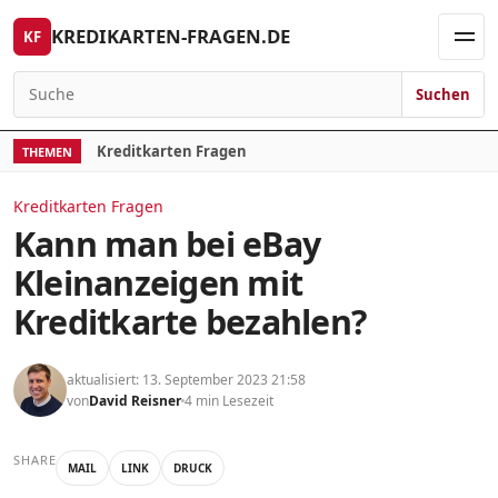
Skip to content
KREDIKARTEN-FRAGEN.DE
KF
Men
Suchen
Search for:
Kreditkarten Fragen
THEMEN
Kreditkarten Fragen
Kann man bei eBay
Kleinanzeigen mit
Kreditkarte bezahlen?
aktualisiert: 13. September 2023 21:58
von
David Reisner
4 min Lesezeit
SHARE
MAIL
LINK
DRUCK