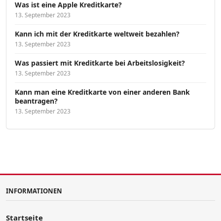
Was ist eine Apple Kreditkarte?
13. September 2023
Kann ich mit der Kreditkarte weltweit bezahlen?
13. September 2023
Was passiert mit Kreditkarte bei Arbeitslosigkeit?
13. September 2023
Kann man eine Kreditkarte von einer anderen Bank
beantragen?
13. September 2023
INFORMATIONEN
Startseite