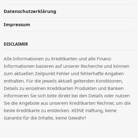
Datenschutzerklärung
Impressum
DISCLAIMER
Alle Informationen zu Kreditkarten und alle Finanz-
Informationen basieren auf unserer Recherche und können
zum aktuellen Zeitpunkt Fehler und fehlerhafte Angaben
enthalten. Für die jeweils aktuell geltenden Konditionen,
Details zu einzelnen Kreditkarten Produkten und Banken
informieren Sie sich bitte direkt bei den Details oder nutzen
Sie die Angebote aus unserem Kreditkarten Rechner, um die
beste Kreditkarte zu entdecken. KEINE Haftung, keine
Garantie für die Inhalte, keine Gewähr!