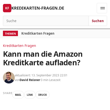
Skip to content
KREDIKARTEN-FRAGEN.DE
KF
Men
Suchen
Search for:
Kreditkarten Fragen
THEMEN
Kreditkarten Fragen
Kann man die Amazon
Kreditkarte aufladen?
aktualisiert: 13. September 2023 22:01
von
David Reisner
3 min Lesezeit
SHARE
MAIL
LINK
DRUCK