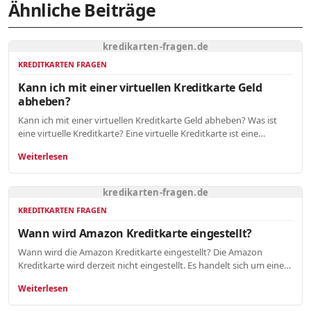
Ähnliche Beiträge
kredikarten-fragen.de
KREDITKARTEN FRAGEN
Kann ich mit einer virtuellen Kreditkarte Geld
abheben?
Kann ich mit einer virtuellen Kreditkarte Geld abheben? Was ist
eine virtuelle Kreditkarte? Eine virtuelle Kreditkarte ist eine…
Weiterlesen
kredikarten-fragen.de
KREDITKARTEN FRAGEN
Wann wird Amazon Kreditkarte eingestellt?
Wann wird die Amazon Kreditkarte eingestellt? Die Amazon
Kreditkarte wird derzeit nicht eingestellt. Es handelt sich um eine…
Weiterlesen