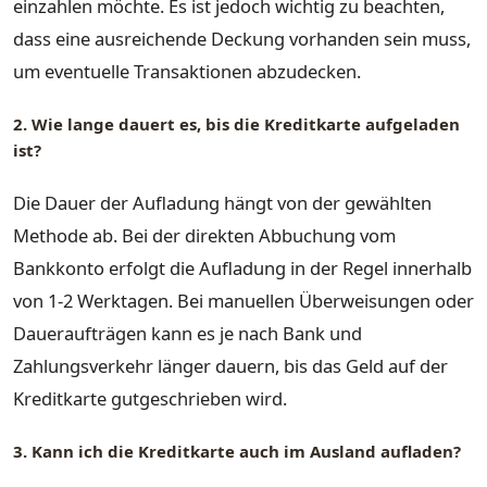
einzahlen möchte. Es ist jedoch wichtig zu beachten,
dass eine ausreichende Deckung vorhanden sein muss,
um eventuelle Transaktionen abzudecken.
2. Wie lange dauert es, bis die Kreditkarte aufgeladen
ist?
Die Dauer der Aufladung hängt von der gewählten
Methode ab. Bei der direkten Abbuchung vom
Bankkonto erfolgt die Aufladung in der Regel innerhalb
von 1-2 Werktagen. Bei manuellen Überweisungen oder
Daueraufträgen kann es je nach Bank und
Zahlungsverkehr länger dauern, bis das Geld auf der
Kreditkarte gutgeschrieben wird.
3. Kann ich die Kreditkarte auch im Ausland aufladen?