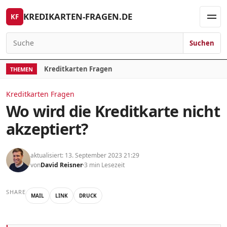
Skip to content
KREDIKARTEN-FRAGEN.DE
KF
Men
Suchen
Search for:
Kreditkarten Fragen
THEMEN
Kreditkarten Fragen
Wo wird die Kreditkarte nicht
akzeptiert?
aktualisiert: 13. September 2023 21:29
von
David Reisner
3 min Lesezeit
SHARE
MAIL
LINK
DRUCK