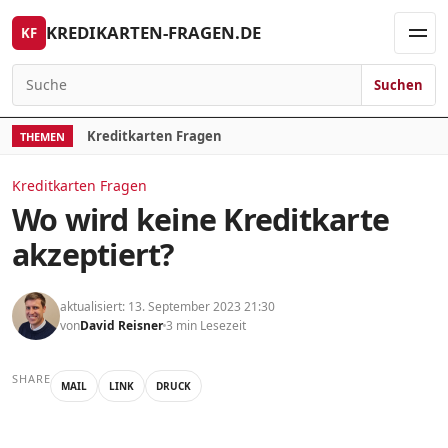
Skip to content
KREDIKARTEN-FRAGEN.DE
KF
Men
Suchen
Search for:
Kreditkarten Fragen
THEMEN
Kreditkarten Fragen
Wo wird keine Kreditkarte
akzeptiert?
aktualisiert: 13. September 2023 21:30
von
David Reisner
3 min Lesezeit
SHARE
MAIL
LINK
DRUCK