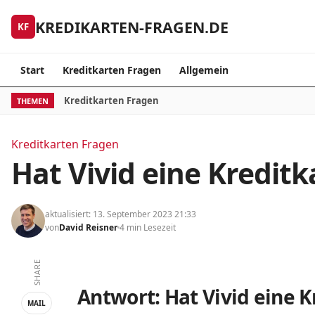
Skip to content
KREDIKARTEN-FRAGEN.DE
KF
Start
Kreditkarten Fragen
Allgemein
Kreditkarten Fragen
THEMEN
Kreditkarten Fragen
Hat Vivid eine Kreditk
aktualisiert: 13. September 2023 21:33
von
David Reisner
4 min Lesezeit
SHARE
Antwort: Hat Vivid eine K
MAIL