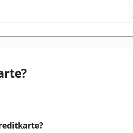
S
arte?
reditkarte?