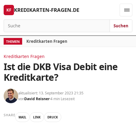
Skip to content
KREDIKARTEN-FRAGEN.DE
KF
Men
Suchen
Search for:
Kreditkarten Fragen
THEMEN
Kreditkarten Fragen
Ist die DKB Visa Debit eine
Kreditkarte?
aktualisiert: 13. September 2023 21:35
von
David Reisner
4 min Lesezeit
SHARE
MAIL
LINK
DRUCK