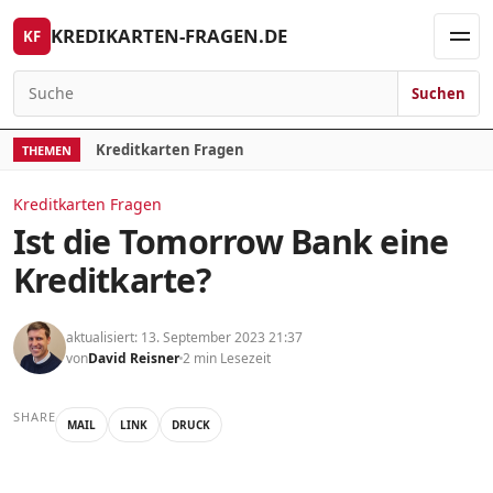
Skip to content
KREDIKARTEN-FRAGEN.DE
KF
Men
Suchen
Search for:
Kreditkarten Fragen
THEMEN
Kreditkarten Fragen
Ist die Tomorrow Bank eine
Kreditkarte?
aktualisiert: 13. September 2023 21:37
von
David Reisner
2 min Lesezeit
SHARE
MAIL
LINK
DRUCK