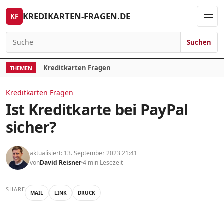
Skip to content
KREDIKARTEN-FRAGEN.DE
KF
Men
Suchen
Search for:
Kreditkarten Fragen
THEMEN
Kreditkarten Fragen
Ist Kreditkarte bei PayPal
sicher?
aktualisiert: 13. September 2023 21:41
von
David Reisner
4 min Lesezeit
SHARE
MAIL
LINK
DRUCK