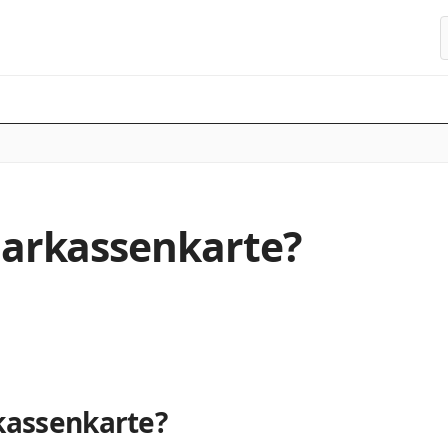
S
sparkassenkarte?
rkassenkarte?