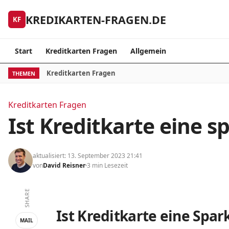
Skip to content
KREDIKARTEN-FRAGEN.DE
KF
Start
Kreditkarten Fragen
Allgemein
Kreditkarten Fragen
THEMEN
Kreditkarten Fragen
Ist Kreditkarte eine 
aktualisiert: 13. September 2023 21:41
von
David Reisner
3 min Lesezeit
SHARE
Ist Kreditkarte eine Spa
MAIL