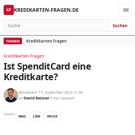
Skip to content
KREDIKARTEN-FRAGEN.DE
KF
Men
Suchen
Search for:
Kreditkarten Fragen
THEMEN
Kreditkarten Fragen
Ist SpenditCard eine
Kreditkarte?
aktualisiert: 13. September 2023 21:44
von
David Reisner
3 min Lesezeit
SHARE
MAIL
LINK
DRUCK