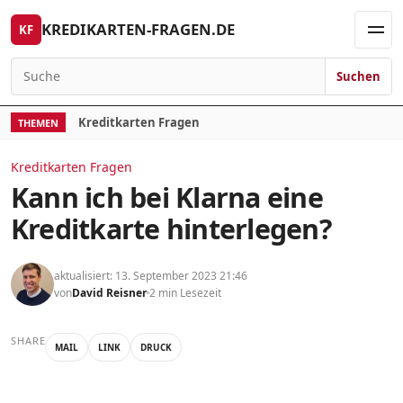
Skip to content
KREDIKARTEN-FRAGEN.DE
KF
Men
Suchen
Search for:
Kreditkarten Fragen
THEMEN
Kreditkarten Fragen
Kann ich bei Klarna eine
Kreditkarte hinterlegen?
aktualisiert: 13. September 2023 21:46
von
David Reisner
2 min Lesezeit
SHARE
MAIL
LINK
DRUCK