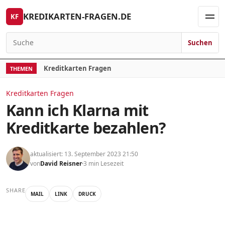
Skip to content
KREDIKARTEN-FRAGEN.DE
KF
Men
Suchen
Search for:
Kreditkarten Fragen
THEMEN
Kreditkarten Fragen
Kann ich Klarna mit
Kreditkarte bezahlen?
aktualisiert: 13. September 2023 21:50
von
David Reisner
3 min Lesezeit
SHARE
MAIL
LINK
DRUCK