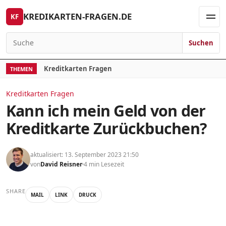
Skip to content
KREDIKARTEN-FRAGEN.DE
KF
Men
Suchen
Search for:
Kreditkarten Fragen
THEMEN
Kreditkarten Fragen
Kann ich mein Geld von der
Kreditkarte Zurückbuchen?
aktualisiert: 13. September 2023 21:50
von
David Reisner
4 min Lesezeit
SHARE
MAIL
LINK
DRUCK