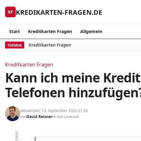
Skip to content
KREDIKARTEN-FRAGEN.DE
KF
Start
Kreditkarten Fragen
Allgemein
Kreditkarten Fragen
THEMEN
Kreditkarten Fragen
Kann ich meine Kredit
Telefonen hinzufügen
aktualisiert: 13. September 2023 21:50
von
David Reisner
4 min Lesezeit
SHARE