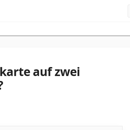
S
karte auf zwei
?