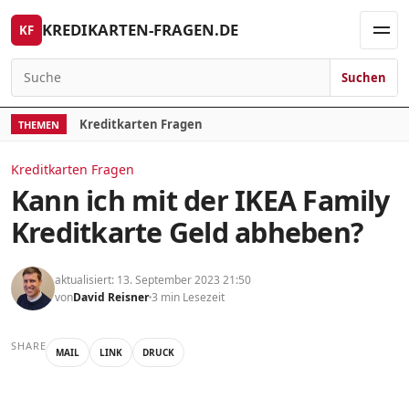
Skip to content
KREDIKARTEN-FRAGEN.DE
KF
Men
Suchen
Search for:
Kreditkarten Fragen
THEMEN
Kreditkarten Fragen
Kann ich mit der IKEA Family
Kreditkarte Geld abheben?
aktualisiert: 13. September 2023 21:50
von
David Reisner
3 min Lesezeit
SHARE
MAIL
LINK
DRUCK