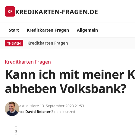
Skip to content
KREDIKARTEN-FRAGEN.DE
KF
Start
Kreditkarten Fragen
Allgemein
Kreditkarten Fragen
THEMEN
Kreditkarten Fragen
Kann ich mit meiner K
abheben Volksbank?
aktualisiert: 13. September 2023 21:53
von
David Reisner
3 min Lesezeit
SHARE