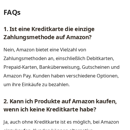
FAQs
1. Ist eine Kreditkarte die einzige
Zahlungsmethode auf Amazon?
Nein, Amazon bietet eine Vielzahl von
Zahlungsmethoden an, einschließlich Debitkarten,
Prepaid-Karten, Banküberweisung, Gutscheinen und
Amazon Pay. Kunden haben verschiedene Optionen,
um ihre Einkäufe zu bezahlen.
2. Kann ich Produkte auf Amazon kaufen,
wenn ich keine Kreditkarte habe?
Ja, auch ohne Kreditkarte ist es möglich, bei Amazon