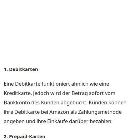
1. Debitkarten
Eine Debitkarte funktioniert ähnlich wie eine
Kreditkarte, jedoch wird der Betrag sofort vom
Bankkonto des Kunden abgebucht. Kunden können
ihre Debitkarte bei Amazon als Zahlungsmethode
angeben und ihre Einkäufe darüber bezahlen.
2. Prepaid-Karten