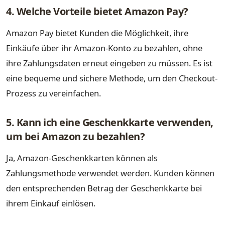
4. Welche Vorteile bietet Amazon Pay?
Amazon Pay bietet Kunden die Möglichkeit, ihre
Einkäufe über ihr Amazon-Konto zu bezahlen, ohne
ihre Zahlungsdaten erneut eingeben zu müssen. Es ist
eine bequeme und sichere Methode, um den Checkout-
Prozess zu vereinfachen.
5. Kann ich eine Geschenkkarte verwenden,
um bei Amazon zu bezahlen?
Ja, Amazon-Geschenkkarten können als
Zahlungsmethode verwendet werden. Kunden können
den entsprechenden Betrag der Geschenkkarte bei
ihrem Einkauf einlösen.