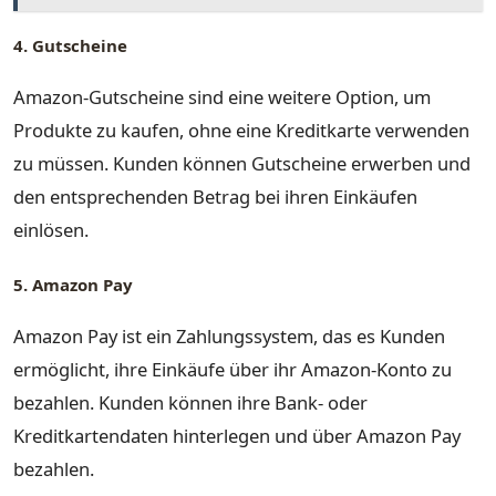
4. Gutscheine
Amazon-Gutscheine sind eine weitere Option, um
Produkte zu kaufen, ohne eine Kreditkarte verwenden
zu müssen. Kunden können Gutscheine erwerben und
den entsprechenden Betrag bei ihren Einkäufen
einlösen.
5. Amazon Pay
Amazon Pay ist ein Zahlungssystem, das es Kunden
ermöglicht, ihre Einkäufe über ihr Amazon-Konto zu
bezahlen. Kunden können ihre Bank- oder
Kreditkartendaten hinterlegen und über Amazon Pay
bezahlen.