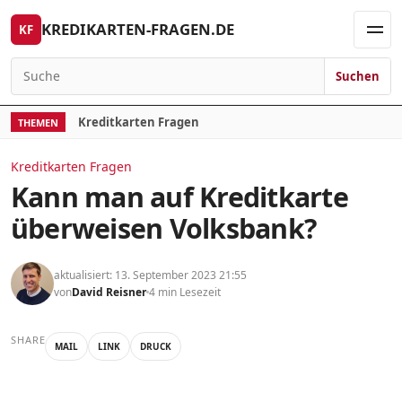
Skip to content
KREDIKARTEN-FRAGEN.DE
KF
Men
Suchen
Search for:
Kreditkarten Fragen
THEMEN
Kreditkarten Fragen
Kann man auf Kreditkarte
überweisen Volksbank?
aktualisiert: 13. September 2023 21:55
von
David Reisner
4 min Lesezeit
SHARE
MAIL
LINK
DRUCK