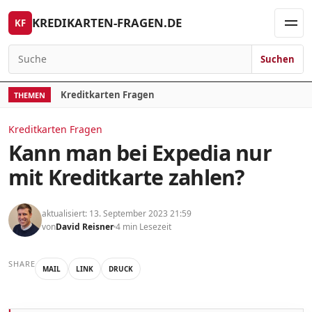
Skip to content
KREDIKARTEN-FRAGEN.DE
KF
Men
Suchen
Search for:
Kreditkarten Fragen
THEMEN
Kreditkarten Fragen
Kann man bei Expedia nur
mit Kreditkarte zahlen?
aktualisiert: 13. September 2023 21:59
von
David Reisner
4 min Lesezeit
SHARE
MAIL
LINK
DRUCK