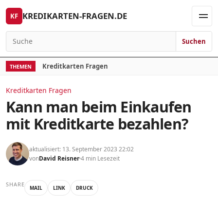
Skip to content
KREDIKARTEN-FRAGEN.DE
KF
Men
Suchen
Search for:
Kreditkarten Fragen
THEMEN
Kreditkarten Fragen
Kann man beim Einkaufen
mit Kreditkarte bezahlen?
aktualisiert: 13. September 2023 22:02
von
David Reisner
4 min Lesezeit
SHARE
MAIL
LINK
DRUCK