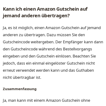
Kann ich einen Amazon Gutschein auf
jemand anderen übertragen?
Ja, es ist möglich, einen Amazon Gutschein auf jemand
anderen zu übertragen. Dazu müssen Sie den
Gutscheincode weitergeben. Der Empfänger kann dann
den Gutscheincode während des Bestellvorgangs
eingeben und den Gutschein einlösen. Beachten Sie
jedoch, dass ein einmal eingelöster Gutschein nicht
erneut verwendet werden kann und das Guthaben
nicht übertragbar ist.
Zusammenfassung
Ja, man kann mit einem Amazon Gutschein ohne