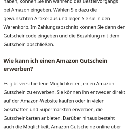
haben, können Sie ihn während des Bestellvorgangs
bei Amazon eingeben. Wählen Sie dazu die
gewünschten Artikel aus und legen Sie sie in den
Warenkorb. Im Zahlungsabschnitt können Sie dann den
Gutscheincode eingeben und die Bezahlung mit dem
Gutschein abschließen.
Wie kann ich einen Amazon Gutschein
erwerben?
Es gibt verschiedene Möglichkeiten, einen Amazon
Gutschein zu erwerben. Sie können ihn entweder direkt
auf der Amazon-Website kaufen oder in vielen
Geschäften und Supermärkten erwerben, die
Gutscheinkarten anbieten. Darüber hinaus besteht
auch die Möglichkeit, Amazon Gutscheine online über