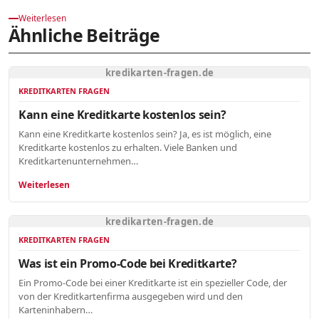
Weiterlesen
Ähnliche Beiträge
kredikarten-fragen.de
KREDITKARTEN FRAGEN
Kann eine Kreditkarte kostenlos sein?
Kann eine Kreditkarte kostenlos sein? Ja, es ist möglich, eine
Kreditkarte kostenlos zu erhalten. Viele Banken und
Kreditkartenunternehmen…
Weiterlesen
kredikarten-fragen.de
KREDITKARTEN FRAGEN
Was ist ein Promo-Code bei Kreditkarte?
Ein Promo-Code bei einer Kreditkarte ist ein spezieller Code, der
von der Kreditkartenfirma ausgegeben wird und den
Karteninhabern…