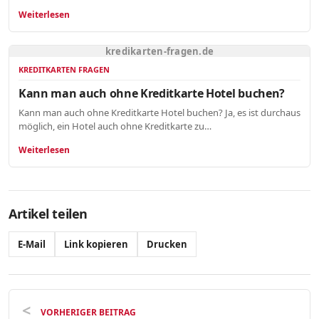
Weiterlesen
kredikarten-fragen.de
KREDITKARTEN FRAGEN
Kann man auch ohne Kreditkarte Hotel buchen?
Kann man auch ohne Kreditkarte Hotel buchen? Ja, es ist durchaus
möglich, ein Hotel auch ohne Kreditkarte zu…
Weiterlesen
Artikel teilen
E-Mail
Link kopieren
Drucken
VORHERIGER BEITRAG