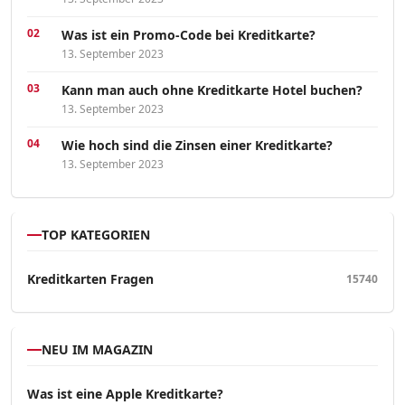
Was ist ein Promo-Code bei Kreditkarte?
13. September 2023
Kann man auch ohne Kreditkarte Hotel buchen?
13. September 2023
Wie hoch sind die Zinsen einer Kreditkarte?
13. September 2023
TOP KATEGORIEN
Kreditkarten Fragen
15740
NEU IM MAGAZIN
Was ist eine Apple Kreditkarte?