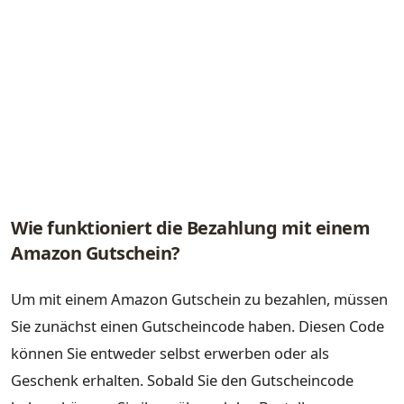
Wie funktioniert die Bezahlung mit einem
Amazon Gutschein?
Um mit einem Amazon Gutschein zu bezahlen, müssen
Sie zunächst einen Gutscheincode haben. Diesen Code
können Sie entweder selbst erwerben oder als
Geschenk erhalten. Sobald Sie den Gutscheincode