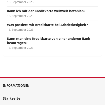
13. September 2023
Kann ich mit der Kreditkarte weltweit bezahlen?
13. September 2023
Was passiert mit Kreditkarte bei Arbeitslosigkeit?
13. September 2023
Kann man eine Kreditkarte von einer anderen Bank
beantragen?
13. September 2023
INFORMATIONEN
Startseite