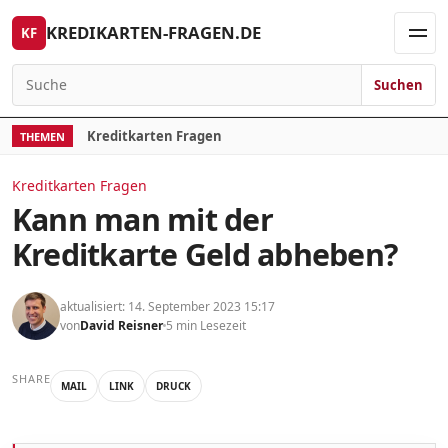
Skip to content
KREDIKARTEN-FRAGEN.DE
KF
Men
Suchen
Search for:
Kreditkarten Fragen
THEMEN
Kreditkarten Fragen
Kann man mit der
Kreditkarte Geld abheben?
aktualisiert: 14. September 2023 15:17
von
David Reisner
5 min Lesezeit
SHARE
MAIL
LINK
DRUCK