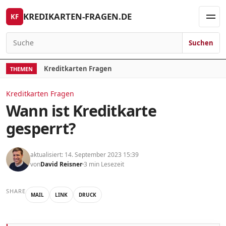
Skip to content
KREDIKARTEN-FRAGEN.DE
KF
Men
Suchen
Search for:
Kreditkarten Fragen
THEMEN
Kreditkarten Fragen
Wann ist Kreditkarte
gesperrt?
aktualisiert: 14. September 2023 15:39
von
David Reisner
3 min Lesezeit
SHARE
MAIL
LINK
DRUCK