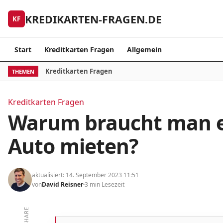
Skip to content
KREDIKARTEN-FRAGEN.DE
KF
Start
Kreditkarten Fragen
Allgemein
Kreditkarten Fragen
THEMEN
Kreditkarten Fragen
Warum braucht man e
Auto mieten?
aktualisiert: 14. September 2023 11:51
von
David Reisner
3 min Lesezeit
SHARE