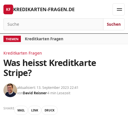
Skip to content
KREDIKARTEN-FRAGEN.DE
KF
Men
Suchen
Search for:
Kreditkarten Fragen
THEMEN
Kreditkarten Fragen
Was heisst Kreditkarte
Stripe?
aktualisiert: 13. September 2023 22:41
von
David Reisner
4 min Lesezeit
SHARE
MAIL
LINK
DRUCK