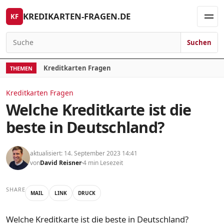
Skip to content
KREDIKARTEN-FRAGEN.DE
KF
Men
Suchen
Search for:
Kreditkarten Fragen
THEMEN
Kreditkarten Fragen
Welche Kreditkarte ist die
beste in Deutschland?
aktualisiert: 14. September 2023 14:41
von
David Reisner
4 min Lesezeit
SHARE
MAIL
LINK
DRUCK
Welche Kreditkarte ist die beste in Deutschland?