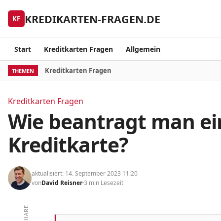
Skip to content
KREDIKARTEN-FRAGEN.DE
KF
Start
Kreditkarten Fragen
Allgemein
Kreditkarten Fragen
THEMEN
Kreditkarten Fragen
Wie beantragt man ei
Kreditkarte?
aktualisiert: 14. September 2023 11:20
von
David Reisner
3 min Lesezeit
SHARE