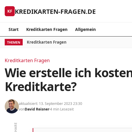
Skip to content
KREDIKARTEN-FRAGEN.DE
KF
Start
Kreditkarten Fragen
Allgemein
Kreditkarten Fragen
THEMEN
Kreditkarten Fragen
Wie erstelle ich koste
Kreditkarte?
aktualisiert: 13. September 2023 23:30
von
David Reisner
4 min Lesezeit
SHARE