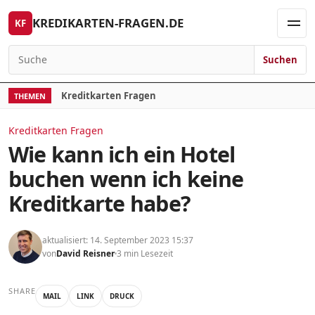
Skip to content
KREDIKARTEN-FRAGEN.DE
KF
Men
Suchen
Search for:
Kreditkarten Fragen
THEMEN
Kreditkarten Fragen
Wie kann ich ein Hotel
buchen wenn ich keine
Kreditkarte habe?
aktualisiert: 14. September 2023 15:37
von
David Reisner
3 min Lesezeit
SHARE
MAIL
LINK
DRUCK