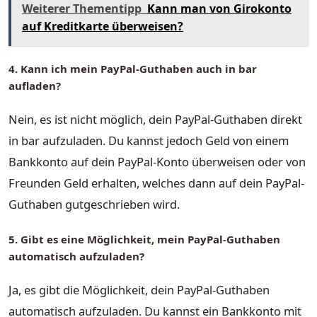
Weiterer Thementipp
Kann man von Girokonto
auf Kreditkarte überweisen?
4. Kann ich mein PayPal-Guthaben auch in bar
aufladen?
Nein, es ist nicht möglich, dein PayPal-Guthaben direkt
in bar aufzuladen. Du kannst jedoch Geld von einem
Bankkonto auf dein PayPal-Konto überweisen oder von
Freunden Geld erhalten, welches dann auf dein PayPal-
Guthaben gutgeschrieben wird.
5. Gibt es eine Möglichkeit, mein PayPal-Guthaben
automatisch aufzuladen?
Ja, es gibt die Möglichkeit, dein PayPal-Guthaben
automatisch aufzuladen. Du kannst ein Bankkonto mit