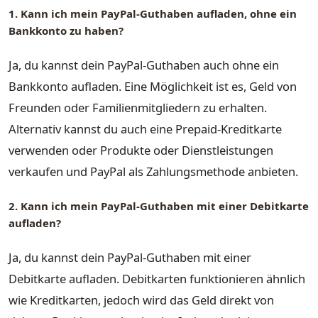
1. Kann ich mein PayPal-Guthaben aufladen, ohne ein
Bankkonto zu haben?
Ja, du kannst dein PayPal-Guthaben auch ohne ein
Bankkonto aufladen. Eine Möglichkeit ist es, Geld von
Freunden oder Familienmitgliedern zu erhalten.
Alternativ kannst du auch eine Prepaid-Kreditkarte
verwenden oder Produkte oder Dienstleistungen
verkaufen und PayPal als Zahlungsmethode anbieten.
2. Kann ich mein PayPal-Guthaben mit einer Debitkarte
aufladen?
Ja, du kannst dein PayPal-Guthaben mit einer
Debitkarte aufladen. Debitkarten funktionieren ähnlich
wie Kreditkarten, jedoch wird das Geld direkt von