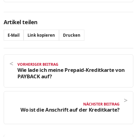
Artikel teilen
E-Mail
Link kopieren
Drucken
VORHERIGER BEITRAG
Wie lade ich meine Prepaid-Kreditkarte von
PAYBACK auf?
NÄCHSTER BEITRAG
Wo ist die Anschrift auf der Kreditkarte?