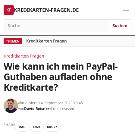
Skip to content
KREDIKARTEN-FRAGEN.DE
KF
Men
Suchen
Search for:
Kreditkarten Fragen
THEMEN
Kreditkarten Fragen
Wie kann ich mein PayPal-
Guthaben aufladen ohne
Kreditkarte?
aktualisiert: 14. September 2023 10:45
von
David Reisner
4 min Lesezeit
SHARE
MAIL
LINK
DRUCK