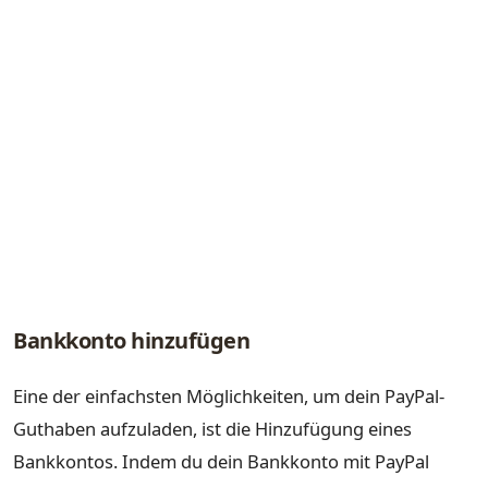
Bankkonto hinzufügen
Eine der einfachsten Möglichkeiten, um dein PayPal-
Guthaben aufzuladen, ist die Hinzufügung eines
Bankkontos. Indem du dein Bankkonto mit PayPal