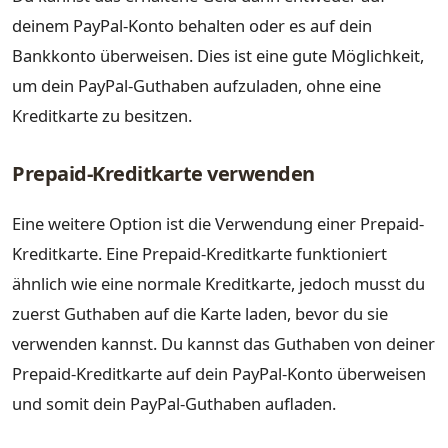
deinem PayPal-Konto behalten oder es auf dein
Bankkonto überweisen. Dies ist eine gute Möglichkeit,
um dein PayPal-Guthaben aufzuladen, ohne eine
Kreditkarte zu besitzen.
Prepaid-Kreditkarte verwenden
Eine weitere Option ist die Verwendung einer Prepaid-
Kreditkarte. Eine Prepaid-Kreditkarte funktioniert
ähnlich wie eine normale Kreditkarte, jedoch musst du
zuerst Guthaben auf die Karte laden, bevor du sie
verwenden kannst. Du kannst das Guthaben von deiner
Prepaid-Kreditkarte auf dein PayPal-Konto überweisen
und somit dein PayPal-Guthaben aufladen.