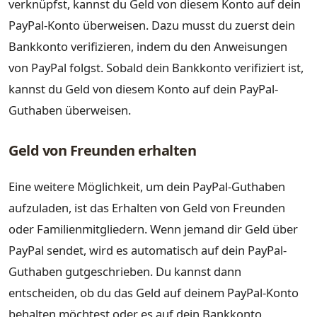
verknüpfst, kannst du Geld von diesem Konto auf dein
PayPal-Konto überweisen. Dazu musst du zuerst dein
Bankkonto verifizieren, indem du den Anweisungen
von PayPal folgst. Sobald dein Bankkonto verifiziert ist,
kannst du Geld von diesem Konto auf dein PayPal-
Guthaben überweisen.
Geld von Freunden erhalten
Eine weitere Möglichkeit, um dein PayPal-Guthaben
aufzuladen, ist das Erhalten von Geld von Freunden
oder Familienmitgliedern. Wenn jemand dir Geld über
PayPal sendet, wird es automatisch auf dein PayPal-
Guthaben gutgeschrieben. Du kannst dann
entscheiden, ob du das Geld auf deinem PayPal-Konto
behalten möchtest oder es auf dein Bankkonto