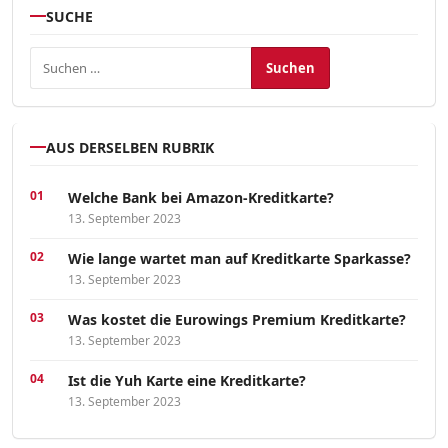
SUCHE
Suchen nach:
AUS DERSELBEN RUBRIK
Welche Bank bei Amazon-Kreditkarte?
13. September 2023
Wie lange wartet man auf Kreditkarte Sparkasse?
13. September 2023
Was kostet die Eurowings Premium Kreditkarte?
13. September 2023
Ist die Yuh Karte eine Kreditkarte?
13. September 2023