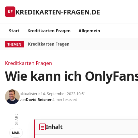
Skip to content
KREDIKARTEN-FRAGEN.DE
KF
Start
Kreditkarten Fragen
Allgemein
Kreditkarten Fragen
THEMEN
Kreditkarten Fragen
Wie kann ich OnlyFans
aktualisiert: 14. September 2023 10:51
von
David Reisner
4 min Lesezeit
SHARE
Inhalt
MAIL