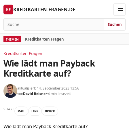
Skip to content
KREDIKARTEN-FRAGEN.DE
KF
Men
Suchen
Search for:
Kreditkarten Fragen
THEMEN
Kreditkarten Fragen
Wie lädt man Payback
Kreditkarte auf?
aktualisiert: 14. September 2023 13:56
von
David Reisner
4 min Lesezeit
SHARE
MAIL
LINK
DRUCK
Wie lädt man Payback Kreditkarte auf?