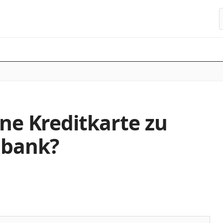
S
ine Kreditkarte zu
nbank?