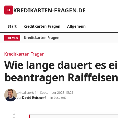
Skip to content
KREDIKARTEN-FRAGEN.DE
KF
Start
Kreditkarten Fragen
Allgemein
Kreditkarten Fragen
THEMEN
Kreditkarten Fragen
Wie lange dauert es e
beantragen Raiffeise
aktualisiert: 14. September 2023 15:21
von
David Reisner
3 min Lesezeit
SHARE