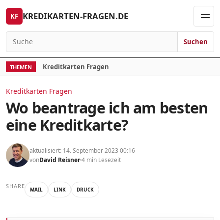
Skip to content
KREDIKARTEN-FRAGEN.DE
KF
Men
Suchen
Search for:
Kreditkarten Fragen
THEMEN
Kreditkarten Fragen
Wo beantrage ich am besten
eine Kreditkarte?
aktualisiert: 14. September 2023 00:16
von
David Reisner
4 min Lesezeit
SHARE
MAIL
LINK
DRUCK