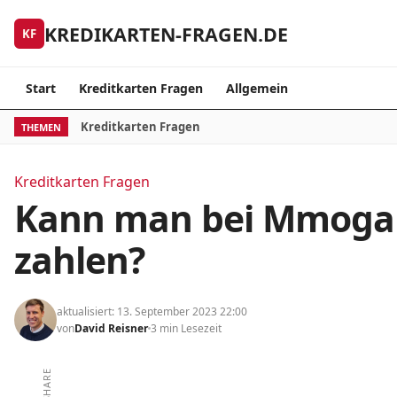
Skip to content
KREDIKARTEN-FRAGEN.DE
KF
Start
Kreditkarten Fragen
Allgemein
Kreditkarten Fragen
THEMEN
Kreditkarten Fragen
Kann man bei Mmoga 
zahlen?
aktualisiert: 13. September 2023 22:00
von
David Reisner
3 min Lesezeit
SHARE